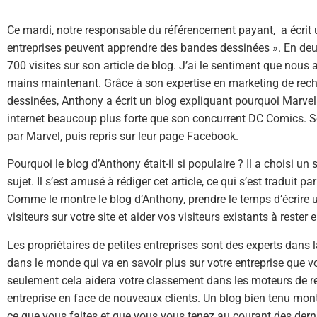
Ce mardi, notre responsable du référencement payant, a écrit un
entreprises peuvent apprendre des bandes dessinées ». En deu
700 visites sur son article de blog. J’ai le sentiment que nous
mains maintenant. Grâce à son expertise en marketing de rec
dessinées, Anthony a écrit un blog expliquant pourquoi Marv
internet beaucoup plus forte que son concurrent DC Comics. So
par Marvel, puis repris sur leur page Facebook.
Pourquoi le blog d’Anthony était-il si populaire ? Il a choisi un 
sujet. Il s’est amusé à rédiger cet article, ce qui s’est traduit p
Comme le montre le blog d’Anthony, prendre le temps d’écrire
visiteurs sur votre site et aider vos visiteurs existants à reste
Les propriétaires de petites entreprises sont des experts dans la
dans le monde qui va en savoir plus sur votre entreprise que v
seulement cela aidera votre classement dans les moteurs de re
entreprise en face de nouveaux clients. Un blog bien tenu mont
ce que vous faites et que vous vous tenez au courant des derni