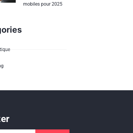
mobiles pour 2025
ories
ique
ng
ter