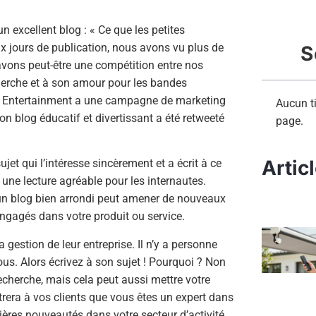
 excellent blog : « Ce que les petites
x jours de publication, nous avons vu plus de
S
 avons peut-être une compétition entre nos
herche et à son amour pour les bandes
el Entertainment a une campagne de marketing
Aucun ti
n blog éducatif et divertissant a été retweeté
page.
Artic
sujet qui l’intéresse sincèrement et a écrit à ce
ar une lecture agréable pour les internautes.
 un blog bien arrondi peut amener de nouveaux
r engagés dans votre produit ou service.
 gestion de leur entreprise. Il n’y a personne
ous. Alors écrivez à son sujet ! Pourquoi ? Non
cherche, mais cela peut aussi mettre votre
rera à vos clients que vous êtes un expert dans
ères nouveautés dans votre secteur d’activité.