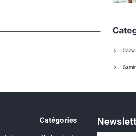
Categ
Domot
Gami
Newslet
Catégories